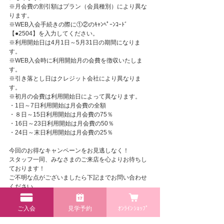
※月会費の割引額はプラン（会員種別）により異な
ります。
※WEB入会手続きの際に①②のｷｬﾝﾍﾟｰﾝｺｰﾄﾞ
【●2504】を入力してください。
※利用開始日は4月1日～5月31日の期間になりま
す。
※WEB入会時に利用開始月の会費を徴収いたしま
す。
※引き落とし日はクレジット会社により異なりま
す。
※初月の会費は利用開始日によって異なります。
・1日～7日利用開始は月会費の全額
・８日～15日利用開始は月会費の75％　
・16日～23日利用開始は月会費の50％
・24日～末日利用開始は月会費の25％
今回のお得なキャンペーンをお見逃しなく！
スタッフ一同、みなさまのご来店を心よりお待ちし
ております！
ご不明な点がございましたら下記までお問い合わせ
ください。
Miracle Candy Club高砂店　079－490-6777
ご入会
見学予約
ｵﾝﾗｲﾝｼｮｯﾌﾟ