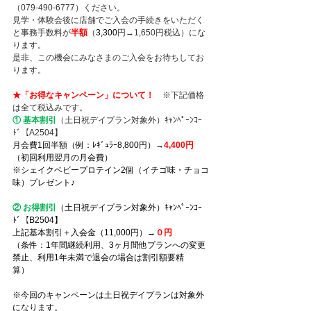
（079-490-6777）ください。
見学・体験会後に店舗でご入会の手続きをいただく
と事務手数料が
半額
（
3,300
円→1,650円税込）にな
ります。
是非、この機会にみなさまのご入会をお待ちしてお
ります。
★「お得なキャンペーン」について！
　※下記価格
は全て税込みです。
① 基本割引
（土日祝デイプラン対象外）ｷｬﾝﾍﾟｰﾝｺｰ
ﾄﾞ【A2504】
月会費1回半額（例：ﾚｷﾞｭﾗｰ8,800円）→
4,400円
（初回利用翌月の月会費）
※シェイクベビープロテイン2個（イチゴ味・チョコ
味）プレゼント♪
② お得割引
（土日祝デイプラン対象外）ｷｬﾝﾍﾟｰﾝｺｰ
ﾄﾞ【B2504】
上記基本割引＋入会金（11,000円）→
０円　　　
（条件：1年間継続利用、3ヶ月間他プランへの変更
禁止、利用1年未満で退会の場合は割引額要精
算）
※今回のキャンペーンは土日祝デイプランは対象外
になります。