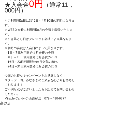
0円
★入会金
（通常11，
000円）
※ご利用開始日は3月1日～4月30日の期間になりま
す。
※WEB入会時に利用開始月の会費を徴収いたしま
す。
※引き落とし日はクレジット会社により異なりま
す。
※初月の会費は入会日によって異なります。
・1日～7日利用開始は月会費の全額
・８日～15日利用開始は月会費の75％　
・16日～23日利用開始は月会費の50％
・24日～末日利用開始は月会費の25％
今回のお得なキャンペーンをお見逃しなく！
スタッフ一同、みなさまのご来店を心よりお待ちし
ております！
ご不明な点がございましたら下記までお問い合わせ
ください。
Miracle Candy Club高砂店　079－490-6777
高砂店