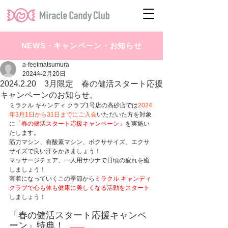
NEWS・キャンペーン・お知らせ
a-feelmatsumura
2024年2月20日
2024.2.20 3月限定 春の健活スタート応援
キャンペーンのお知らせ。
ミラクル キャンディ クラブ1号店の高砂店では
2024
年3月1日から31日までにご入会
いただいた方を対象
に
「春の健活スタート応援キャンペーン」
を実施い
たします。
筋力マシン、有酸素マシン、ボクササイズ、エクサ
サイズで良い汗をかきましょう！
マッサージチェア、一人用サウナで日頃の疲れを癒
しましょう！
薄着になっていくこの季節から
ミラクル キャンディ 
クラブで心も体も健康に美しくなる活動をスタート
しましょう！
「春の健活スタート応援キャンペ
ーン
」
特典！