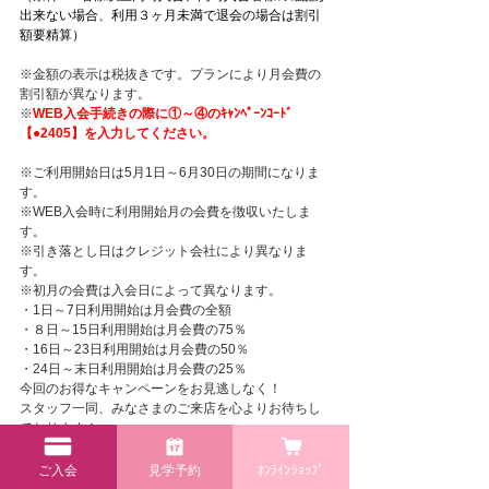
出来ない場合、利用３ヶ月未満で退会の場合は割引
額要精算）
※金額の表示は税抜きです。プランにより月会費の
割引額が異なります。
※
WEB入会手続きの際に①～④のｷｬﾝﾍﾟｰﾝｺｰﾄﾞ
【●2405】を入力してください。
※ご利用開始日は5月1日～6月30日の期間になりま
す。
※WEB入会時に利用開始月の会費を徴収いたしま
す。
※引き落とし日はクレジット会社により異なりま
す。
※初月の会費は入会日によって異なります。
・1日～7日利用開始は月会費の全額
・８日～15日利用開始は月会費の75％　
・16日～23日利用開始は月会費の50％
・24日～末日利用開始は月会費の25％
今回のお得なキャンペーンをお見逃しなく！
スタッフ一同、みなさまのご来店を心よりお待ちし
ております！
ご不明な点がございましたら下記までお問い合わせ
ください。
ご入会
見学予約
ｵﾝﾗｲﾝｼｮｯﾌﾟ
Miracle Candy Club高砂店　079－490-6777