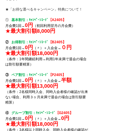
★「お得な選べるキャンペーン」特典について！
①   
基本割引：ｷｬﾝﾍﾟｰﾝｺｰﾄﾞ
【A2405】
0円
月会費1回→
（初回利用翌月の月会費）　  　
★
最大割引額8,000円
②   
お得割引：ｷｬﾝﾍﾟｰﾝｺｰﾄﾞ
【B2405】
0円
０円
月会費1回→
（〃）＋入会金→
★最大割引額18,000円
（条件：1年間継続利用→利用1年未満で退会の場合
は割引額要精算）
③   
ペア割引：ｷｬﾝﾍﾟｰﾝｺｰﾄﾞ
【P2405】
0円
半額
月会費1回→
（〃）＋入会金→
★最大割引額13,000円
（条件：2名様同時入会、同時入会者様の確認が出来
ない場合、利用３ヶ月未満で退会の場合は割引額要
精算）　　　
④   
グループ割引：ｷｬﾝﾍﾟｰﾝｺｰﾄﾞ
【G2405】
0円
0円
月会費1回→
（〃）＋入会金→
★
最大割引額18,000円
（条件：3名様以上同時入会、同時入会者様の確認が