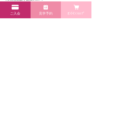
今回のお得なキャンペーンをお見逃しなく！
ご入会
見学予約
ｵﾝﾗｲﾝｼｮｯﾌﾟ
スタッフ一同、みなさまのご来店を心よりお待ちし
ております！
ご不明な点がございましたら下記までお問い合わせ
ください。
Miracle Candy Club高砂店　079－490-6777
高砂店
NEWS・キャンペーン・お知らせ 一覧
マシン・体組成計
施設案内
リラクゼーション
​店舗案内
ボクササイズ
商品販売
料金プラン