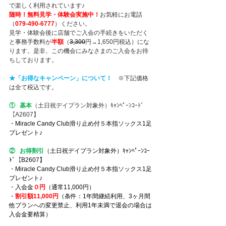
で楽しく利用されています♪
随時！無料見学・体験会実施中！
お気軽にお電話
（
079-490-6777
）ください。
見学・体験会後に店舗でご入会の手続きをいただく
と事務手数料が
半額
（
3,300
円→1,650円税込）にな
ります。是非、この機会にみなさまのご入会をお待
ちしております。
★「お得なキャンペーン」について！
※下記価格
は全て税込です。
①   基本
（土日祝デイプラン対象外）ｷｬﾝﾍﾟｰﾝｺｰﾄﾞ
【A2607】
・Miracle Candy Club滑り止め付５本指ソックス1足
プレゼント♪
②   お得割引
（土日祝デイプラン対象外）ｷｬﾝﾍﾟｰﾝｺｰ
ﾄﾞ【B2607】
・Miracle Candy Club滑り止め付５本指ソックス1足
プレゼント♪
・入会金
０円
（通常11,000円）
・
割引額11,000円
（条件：1年間継続利用、3ヶ月間
他プランへの変更禁止、利用1年未満で退会の場合は
入会金要精算）