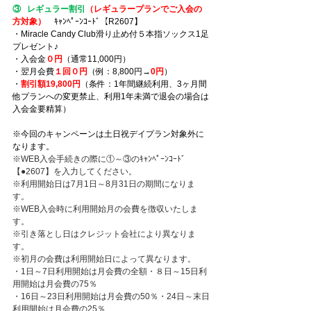
③   レギュラー割引
（レギュラープランでご入会の
方対象）
ｷｬﾝﾍﾟｰﾝｺｰﾄﾞ【R2607】
・Miracle Candy Club滑り止め付５本指ソックス1足
プレゼント♪
・入会金
０円
（通常11,000円）
・翌月会費
１回０円
（例：8,800円→
0円
）
・
割引額19,800円
（条件：1年間継続利用、3ヶ月間
他プランへの変更禁止、利用1年未満で退会の場合は
入会金要精算）
※今回のキャンペーンは土日祝デイプラン対象外に
なります。
※WEB入会手続きの際に①～③のｷｬﾝﾍﾟｰﾝｺｰﾄﾞ
【●2607】を入力してください。
※利用開始日は7月1日～8月31日の期間になりま
す。
※WEB入会時に利用開始月の会費を徴収いたしま
す。
※引き落とし日はクレジット会社により異なりま
す。
※初月の会費は利用開始日によって異なります。
・1日～7日利用開始は月会費の全額・８日～15日利
用開始は月会費の75％　
・16日～23日利用開始は月会費の50％・24日～末日
利用開始は月会費の25％