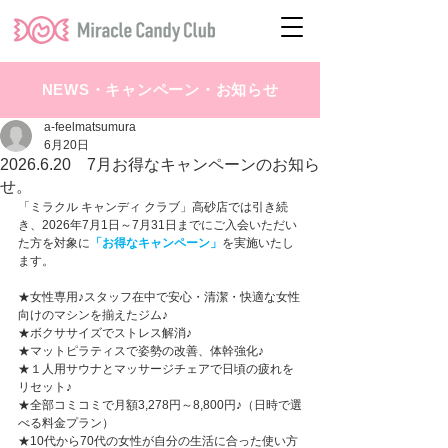
NEWS・キャンペーン・お知らせ
a-feelmatsumura
6月20日
2026.6.20 7月お得なキャンペーンのお知ら
せ。
「ミラクル キャンディ クラブ」高砂店では引き続
き、2026年7月1日～7月31日までにご入会いただい
た方を対象に
「お得なキャンペーン」
を実施いたし
ます。
★女性専用♪スタッフ在中で安心・清潔・快適な女性
向けのマシンを揃えたジム♪
★ボクササイズでストレス解消♪
★マットピラティスで姿勢の改善、体幹強化♪
★１人用サウナとマッサージチェアで日頃の疲れを
リセット♪
★全部コミコミで月額3,278円～8,800円♪（日時で選
べる料金プラン）
★10代から70代の女性が自分の生活に合った使い方