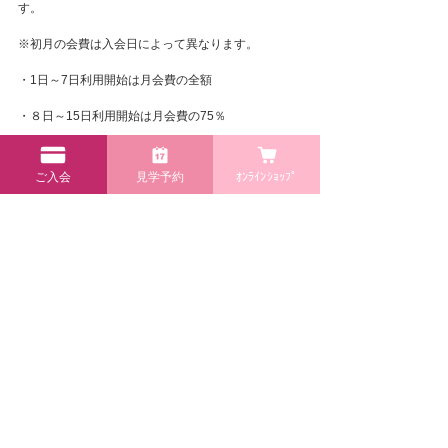
す。
※初月の会費は入会日によって異なります。
・1日～7日利用開始は月会費の全額
・８日～15日利用開始は月会費の75％　
・16日～23日利用開始は月会費の50％
ご入会
見学予約
ｵﾝﾗｲﾝｼｮｯﾌﾟ
・24日～末日利用開始は月会費の25％
※年末年始（12月30日～1月3日）は休業となりま
す。
今回のお得なキャンペーンをお見逃しなく！
みなさまのご来店を心よりお待ちしております！
ご不明な点がございましたら下記までお問い合わせ
ください。