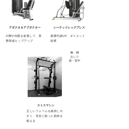
アダクタ＆アブダクター
シーテッドレッグプレス
O脚や内股を改善して、美
基礎代謝UP、ダイエット
脚形成ヒップアップ
効果
胸・脚
おしり
肩・背中
​スミスマシン
正しいフォームを維持しや
すく、安全に狙った筋肉を
鍛える