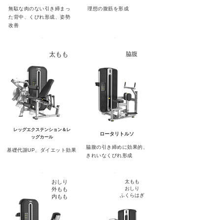
無駄な肉のない引き締まっ
理想の腹筋を形成
た背中、くびれ形成、姿勢
改善
太もも
脇腹
レッグエクステンション＆レ
ロータリトルソ
ッグカール
脇腹の引き締めに効果的、
基礎代謝UP、ダイエット効果
きれいなくびれ形成
おしり
太もも
おしり
外もも
ふくらはぎ
内もも