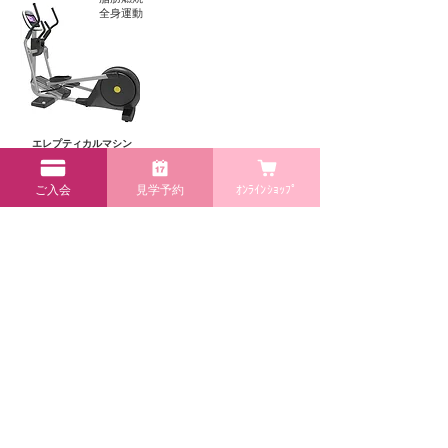
全身運動
エレプティカルマシン
ご入会
見学予約
ｵﾝﾗｲﾝｼｮｯﾌﾟ
体組成計
効果が目に見えて、健康管理が簡単にできる高額な
高精度体組成計「Inbody」導入、無料で計測が出来
ます。15秒で測定・筋肉、体脂肪、部位別に分析・
スマホで測定結果が閲覧できて経過も確認できま
す。
体組成計