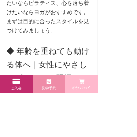
たいならピラティス、心を落ち着
けたいならヨガがおすすめです。
まずは目的に合ったスタイルを見
つけてみましょう。
◆ 年齢を重ねても動け
る体へ｜女性にやさし
いピラティス習慣
ご入会
見学予約
ｵﾝﾗｲﾝｼｮｯﾌﾟ
年齢とともに筋力や柔軟性は低下
しやすく、体の動きに不安を感じ
る女性も多いです。ピラティスは
無理なく体幹を鍛え、関節の可動
域を広げることで、健康的な動き
をサポートします。特にシニア世