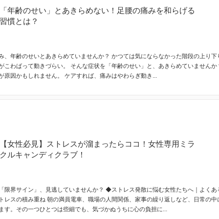
「年齢のせい」とあきらめない！足腰の痛みを和らげる
習慣とは？
み、年齢のせいとあきらめていませんか？ かつては気にならなかった階段の上り下
がこわばって動きづらい。 そんな症状を「年齢のせい」と、あきらめていませんか
原因かもしれません。 ケアすれば、痛みはやわらぎ動き...
【女性必見】ストレスが溜まったらココ！女性専用ミラ
クルキャンディクラブ！
「限界サイン」、見逃していませんか？ ◆ストレス発散に悩む女性たちへ｜よくあ
トレスの積み重ね 朝の満員電車、職場の人間関係、家事の繰り返しなど、日常の中
ます。その一つひとつは些細でも、気づかぬうちに心の負担に...