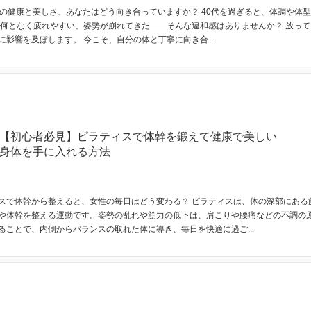
らの健康と美しさ、あなたはどう向き合っていますか？ 40代を過ぎると、体調や体
 何となく疲れやすい、姿勢が崩れてきた——そんな違和感はありませんか？ 放っ
影響を及ぼします。 今こそ、自分の体と丁寧に向き合...
【初心者必見】ピラティスで体幹を鍛えて健康で美しい
身体を手に入れる方法
スで体幹から整えると、女性の毎日はどう変わる？ ピラティスは、体の深部にある
や体幹を整える運動です。姿勢の乱れや筋力の低下は、肩こりや腰痛などの不調の
ることで、内側からバランスの取れた体に導き、毎日を快適に過ご...