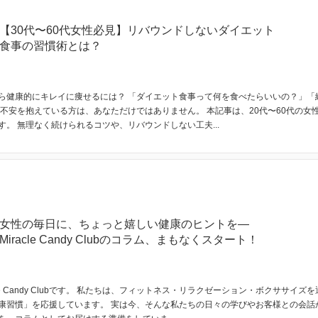
【30代〜60代女性必見】リバウンドしないダイエット
食事の習慣術とは？
ら健康的にキレイに痩せるには？ 「ダイエット食事って何を食べたらいいの？」「
や不安を抱えている方は、あなただけではありません。 本記事は、20代〜60代の女
。 無理なく続けられるコツや、リバウンドしない工夫...
女性の毎日に、ちょっと嬉しい健康のヒントを—
Miracle Candy Clubのコラム、まもなくスタート！
cle Candy Clubです。 私たちは、フィットネス・リラクゼーション・ボクササイ
康習慣」を応援しています。 実は今、そんな私たちの日々の学びやお客様との会話