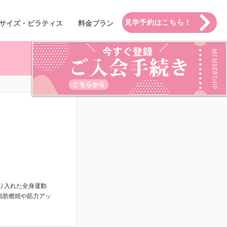
見学予約はこちら！
サイズ・ピラティス
料金プラン
More
り入れた全身運動
脂肪燃焼や筋力アッ