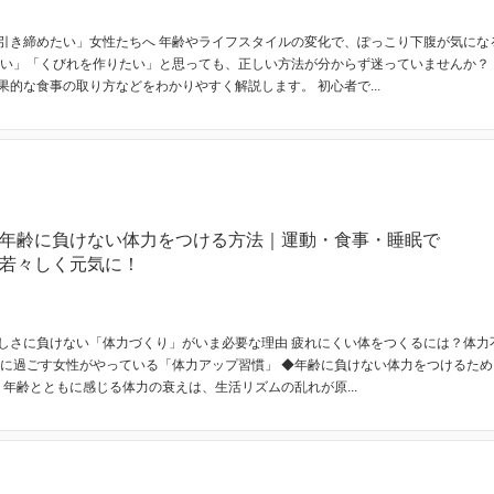
引き締めたい」女性たちへ 年齢やライフスタイルの変化で、ぽっこり下腹が気にな
たい」「くびれを作りたい」と思っても、正しい方法が分からず迷っていませんか？
果的な食事の取り方などをわかりやすく解説します。 初心者で...
年齢に負けない体力をつける方法｜運動・食事・睡眠で
若々しく元気に！
しさに負けない「体力づくり」がいま必要な理由 疲れにくい体をつくるには？体力
気に過ごす女性がやっている「体力アップ習慣」 ◆年齢に負けない体力をつけるため
 年齢とともに感じる体力の衰えは、生活リズムの乱れが原...