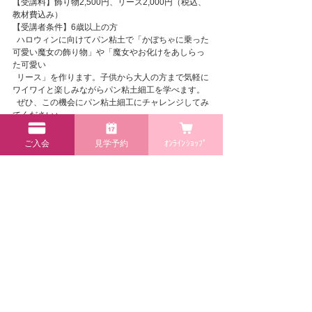
【受講料】飾り物2,500円、リース2,000円（税込、
教材費込み）
【受講者条件】6歳以上の方
  ハロウィンに向けてパン粘土で「かぼちゃに乗った
可愛い魔女の飾り物」や「魔女やお化けをあしらっ
た可愛い
  リース」を作ります。子供から大人の方まで気軽に
ワイワイと楽しみながらパン粘土細工を学べます。
  ぜひ、この機会にパン粘土細工にチャレンジしてみ
てください♪
ご入会
見学予約
ｵﾝﾗｲﾝｼｮｯﾌﾟ
高砂店
NEWS・キャンペーン・お知らせ 一覧