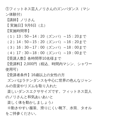
①フィットネス芸人ノリさんのズンバダンス（マシ
ン体験付）
【講師】ノリさん
【 実施日】9月6日（土）
【実施時間帯】
（１）13：50～14：20（ズンバ）～15：20まで
（２）14：50～15：20（ズンバ）～16：20まで
（３）16：30～17：00（ズンバ）～18：00まで
（４）17：30～18：00（ズンバ）～19：00まで
【受講人数】各時間帯10名様まで
【受講料】2,000円（税込、時間内マシン、シャワー
使用可）
【受講者条件】16歳以上の女性の方
  ズンバはラテンダンスを中心に世界の色んなジャン
ルの音楽やリズムを取り入れた
  楽しいダンスエクササイズです。フィットネス芸人
のノリさんと和気あいあいと
  楽しく体を動かしましょう♪
  ※動きやすい服装、滑りにくい靴下、水筒、タオル
をご持参ください。